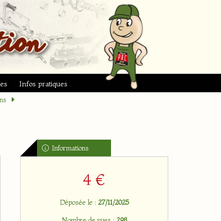
ues
Infos pratiques
ns
Informations
4 €
Déposée le :
27/11/2025
Nombre de vues :
298