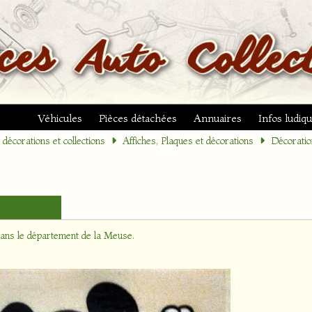
Véhicules
Pièces détachées
Annuaires
Infos ludiq
décorations et collections
Affiches, Plaques et décorations
Décoratio
dans le département
de la Meuse
.