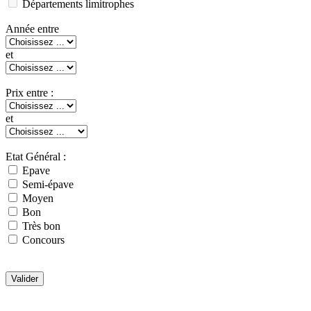
Départements limitrophes
Année entre
et
Prix entre :
et
Etat Général :
Epave
Semi-épave
Moyen
Bon
Très bon
Concours