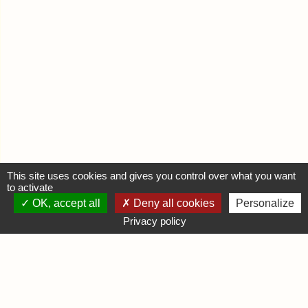
This site uses cookies and gives you control over what you want
to activate
OK, accept all
Deny all cookies
Personalize
MON COMPTE
Privacy policy
Se connecter
Déposer une annonce
INFORMATIONS
Mentions légales