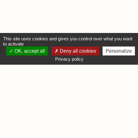
This site uses cookies and gives you control over what you want
to activate
OK, accept all
Deny all cookies
Personalize
MON COMPTE
Privacy policy
Se connecter
Déposer une annonce
INFORMATIONS
Mentions légales
Contactez-nous
DIVERS
Infos Ludiques
Infos Pratiques