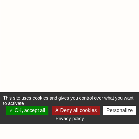
This site uses cookies and gives you control over what you want
to activate
OK, accept all
Deny all cookies
Personalize
MON COMPTE
Privacy policy
Se connecter
Déposer une annonce