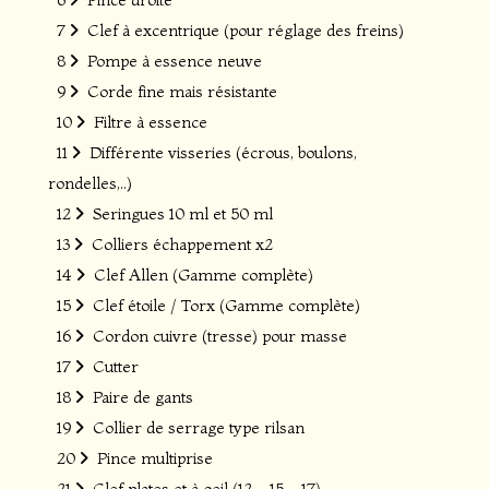
7
Clef à excentrique (pour réglage des freins)
8
Pompe à essence neuve
9
Corde fine mais résistante
10
Filtre à essence
11
Différente visseries (écrous, boulons,
rondelles,..)
12
Seringues 10 ml et 50 ml
13
Colliers échappement x2
14
Clef Allen (Gamme complète)
15
Clef étoile / Torx (Gamme complète)
16
Cordon cuivre (tresse) pour masse
17
Cutter
18
Paire de gants
19
Collier de serrage type rilsan
20
Pince multiprise
21
Clef plates et à oeil (12 - 15 - 17)