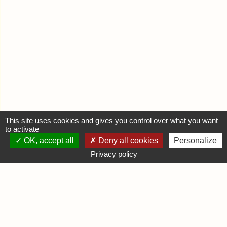
This site uses cookies and gives you control over what you want
to activate
OK, accept all
Deny all cookies
Personalize
MON COMPTE
Privacy policy
Se connecter
Déposer une annonce
INFORMATIONS
Mentions légales
Contactez-nous