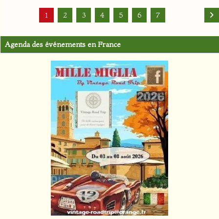
1
2
3
4
5
6
7
Agenda des événements en France