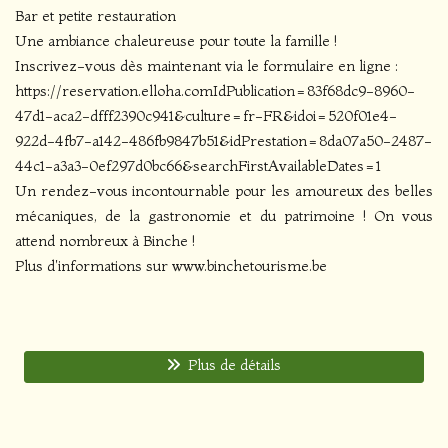
Bar et petite restauration
Une ambiance chaleureuse pour toute la famille !
Inscrivez-vous dès maintenant via le formulaire en ligne :
https://reservation.elloha.comIdPublication=83f68dc9-8960-
47d1-aca2-dfff2390c941&culture=fr-FR&idoi=520f01e4-
922d-4fb7-a142-486fb9847b51&idPrestation=8da07a50-2487-
44c1-a3a3-0ef297d0bc66&searchFirstAvailableDates=1
Un rendez-vous incontournable pour les amoureux des belles
mécaniques, de la gastronomie et du patrimoine ! On vous
attend nombreux à Binche !
Plus d'informations sur www.binchetourisme.be
Plus de détails