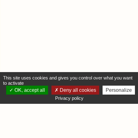
This site uses cookies and gives you control over what you want
to activate
OK, accept all
Deny all cookies
Personalize
MON COMPTE
Privacy policy
Se connecter
Déposer une annonce
INFORMATIONS
Mentions légales