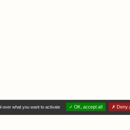
l over what you want to activate
OK, accept all
Deny a
N COMPTE
INFORMATIONS
DIVER
e connecter
Mentions légales
Infos Ludiq
er une annonce
Contactez-nous
Infos Pratiq