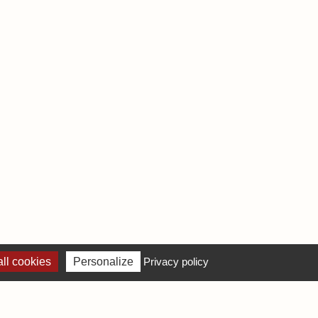
ll cookies
Personalize
Privacy policy
S
ues
ues