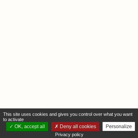
This site uses cookies and gives you control over what you want
to activate
OK, accept all
Deny all cookies
Personalize
MON COMPTE
Privacy policy