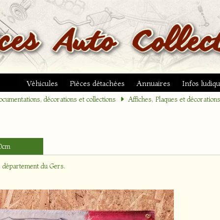
Véhicules
Pièces détachées
Annuaires
Infos ludiq
cumentations, décorations et collections
Affiches, Plaques et décoration
0cm
e département
du Gers
.