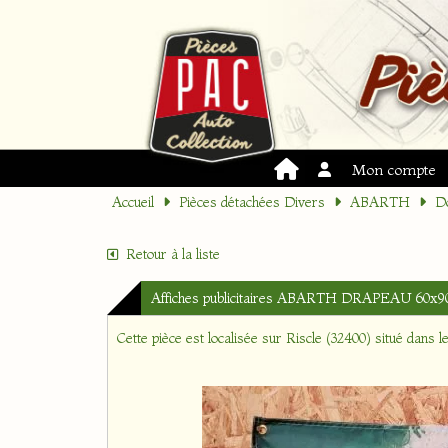
Mon compte
Accueil
Pièces détachées Divers
ABARTH
Do
Retour à la liste
Affiches publicitaires ABARTH DRAPEAU 60x9
Cette pièce est localisée sur
Riscle (32400)
situé dans l