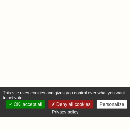
This site uses cookies and gives you control over what you want
to activate
OK, accept all
Deny all cookies
Personalize
MON COMPTE
Privacy policy
Se connecter
Déposer une annonce