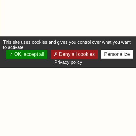
This site uses cookies and gives you control over what you want
to activate
OK, accept all
Deny all cookies
Personalize
MON COMPTE
Privacy policy
Se connecter
Déposer une annonce
INFORMATIONS
Mentions légales
Contactez-nous
DIVERS
Infos Ludiques
Infos Pratiques