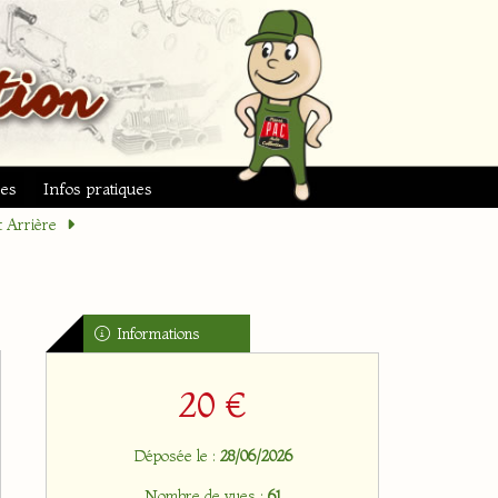
ues
Infos pratiques
t Arrière
Informations
20 €
Déposée le :
28/06/2026
Nombre de vues :
61