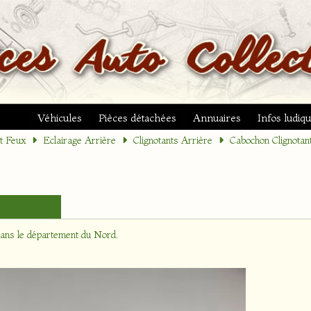
Véhicules
Pièces détachées
Annuaires
Infos ludiq
et Feux
Eclairage Arrière
Clignotants Arrière
Cabochon Clignotan
dans le département
du Nord
.