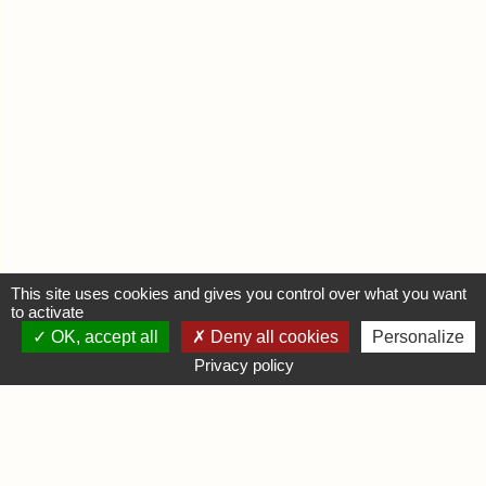
This site uses cookies and gives you control over what you want
to activate
OK, accept all
Deny all cookies
Personalize
MON COMPTE
Privacy policy
Se connecter
Déposer une annonce
INFORMATIONS
Mentions légales