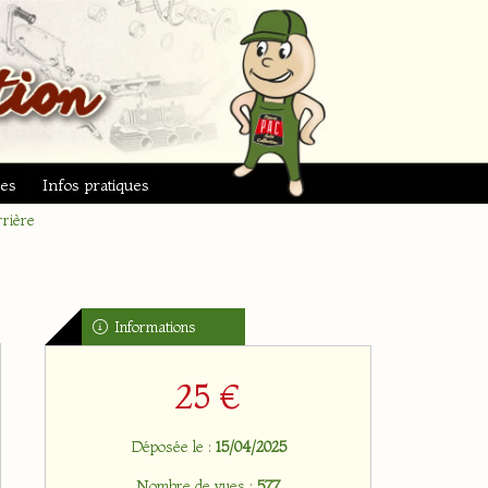
ues
Infos pratiques
rrière
Informations
25 €
Déposée le :
15/04/2025
Nombre de vues :
577