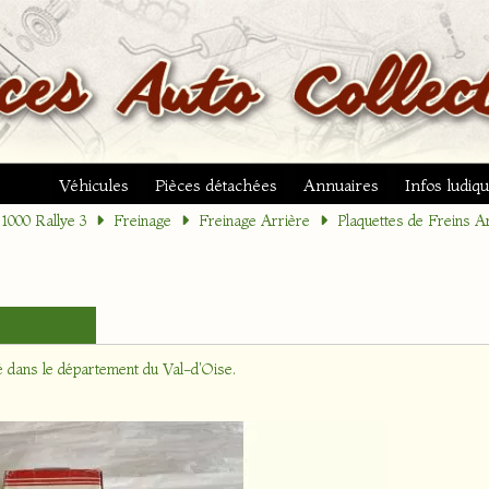
Véhicules
Pièces détachées
Annuaires
Infos ludiq
1000 Rallye 3
Freinage
Freinage Arrière
Plaquettes de Freins A
é dans le département
du Val-d'Oise
.