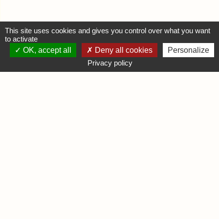
This site uses cookies and gives you control over what you want
to activate
OK, accept all
Deny all cookies
Personalize
MON COMPTE
Privacy policy
Se connecter
Déposer une annonce
INFORMATIONS
Mentions légales
Contactez-nous
DIVERS
Infos Ludiques
Infos Pratiques