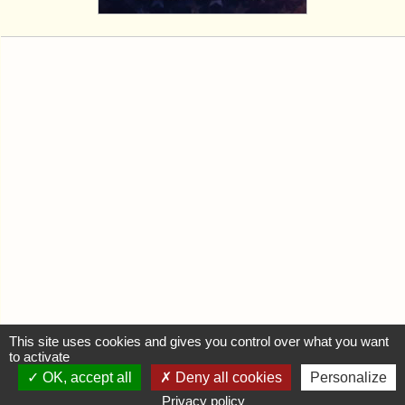
This site uses cookies and gives you control over what you want
to activate
OK, accept all
Deny all cookies
Personalize
MON COMPTE
Privacy policy