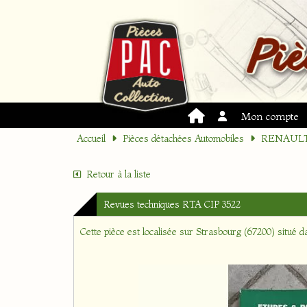
Mon compte
Accueil
Pièces détachées Automobiles
RENAUL
Retour à la liste
Revues techniques RTA CIP 3522
Cette pièce est localisée sur
Strasbourg (67200)
situé d