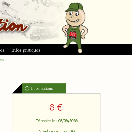
ues
Infos pratiques
es
Informations
8 €
Déposée le :
03/06/2026
Nombre de vues :
83