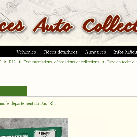
Véhicules
Pièces détachées
Annuaires
Infos ludiq
T
R12
Documentations, décorations et collections
Revues techniqu
ans le département
du Bas-Rhin
.