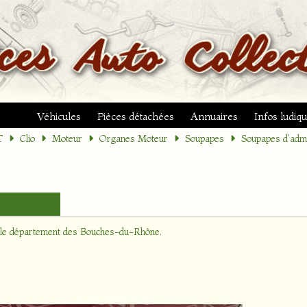
Véhicules
Pièces détachées
Annuaires
Infos ludiq
T
Clio
Moteur
Organes Moteur
Soupapes
Soupapes d'adm
 le département
des Bouches-du-Rhône
.