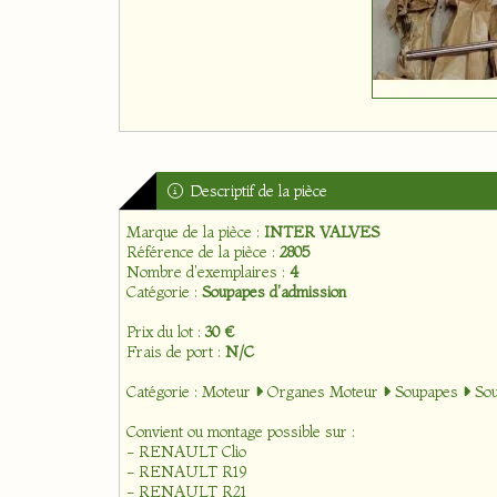
Descriptif de la pièce
Marque de la pièce :
INTER VALVES
Référence de la pièce :
2805
Nombre d'exemplaires :
4
Catégorie :
Soupapes d'admission
Prix du lot :
30 €
Frais de port :
N/C
Catégorie :
Moteur
Organes Moteur
Soupapes
Sou
Convient ou montage possible sur :
- RENAULT Clio
- RENAULT R19
- RENAULT R21