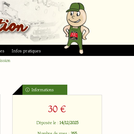
ues
Infos pratiques
ission
Informations
30 €
Déposée le :
14/12/2025
Nombre de vues :
265