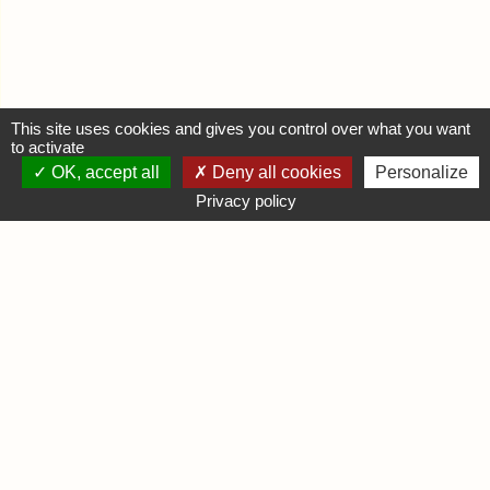
This site uses cookies and gives you control over what you want
to activate
OK, accept all
Deny all cookies
Personalize
MON COMPTE
Privacy policy
Se connecter
Déposer une annonce
INFORMATIONS
Mentions légales
Contactez-nous
DIVERS
Infos Ludiques
Infos Pratiques