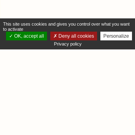
This site uses cookies and gives you control over what you want
to activate
OK, accept all
Deny all cookies
Personalize
MON COMPTE
Privacy policy
Se connecter
Déposer une annonce
INFORMATIONS
Mentions légales
Contactez-nous
DIVERS
Infos Ludiques
Infos Pratiques