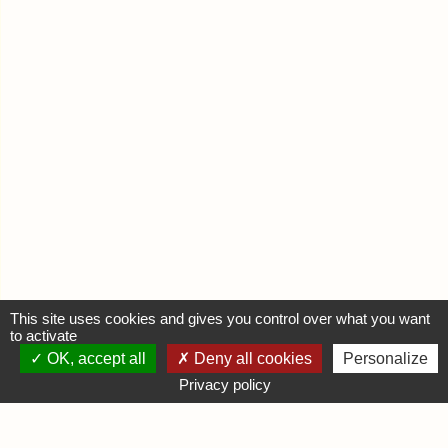
This site uses cookies and gives you control over what you want
to activate
OK, accept all
Deny all cookies
Personalize
MON COMPTE
Privacy policy
Se connecter
Déposer une annonce