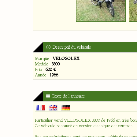
Descriptif du véhicule
Marque :
VELOSOLEX
Modèle :
3800
Prix :
600 €
Année :
1966
Texte de l'annonce
Particulier vend VELOSOLEX 3800 de 1966 en très bon 
Ce véhicule restauré en version classique est complet.
Ses caractéristiques sont les suivantes : véhicule esse