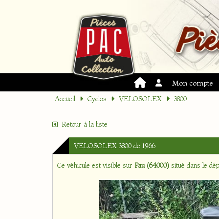
Mon compte
Accueil
Cyclos
VELOSOLEX
3800
Retour à la liste
VELOSOLEX 3800 de 1966
Ce véhicule est visible sur
Pau (64000)
situé dans le d