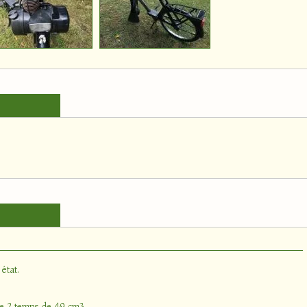
état.
nce 2 temps de 49 cm3