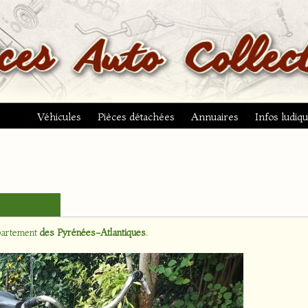
Véhicules
Pièces détachées
Annuaires
Infos ludiq
épartement
des Pyrénées-Atlantiques
.