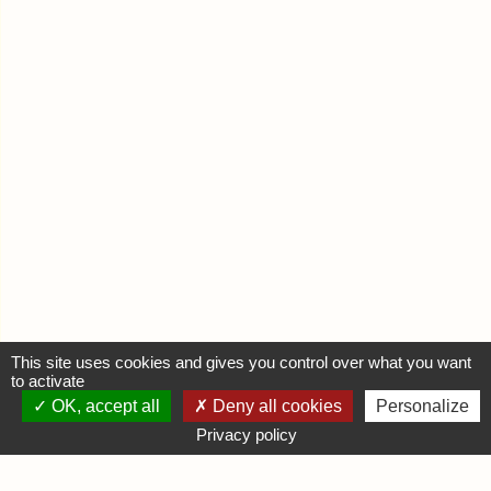
This site uses cookies and gives you control over what you want
to activate
OK, accept all
Deny all cookies
Personalize
MON COMPTE
Privacy policy
Se connecter
Déposer une annonce