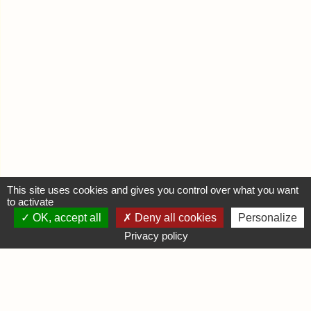
This site uses cookies and gives you control over what you want
to activate
OK, accept all
Deny all cookies
Personalize
MON COMPTE
Privacy policy
Se connecter
Déposer une annonce
INFORMATIONS