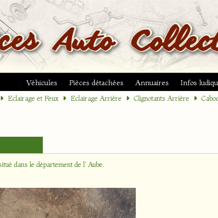
Véhicules
Pièces détachées
Annuaires
Infos ludiq
Eclairage et Feux
Eclairage Arrière
Clignotants Arrière
Caboc
itué dans le département
de l' Aube
.