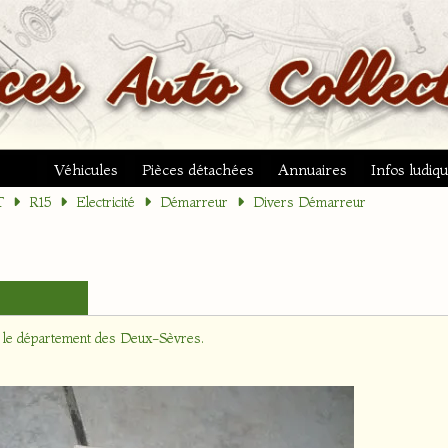
Véhicules
Pièces détachées
Annuaires
Infos ludiq
T
R15
Electricité
Démarreur
Divers Démarreur
 le département
des Deux-Sèvres
.