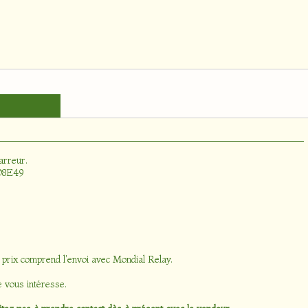
arreur
.
 D8E49
 prix comprend l'envoi avec Mondial Relay.
e vous intéresse.