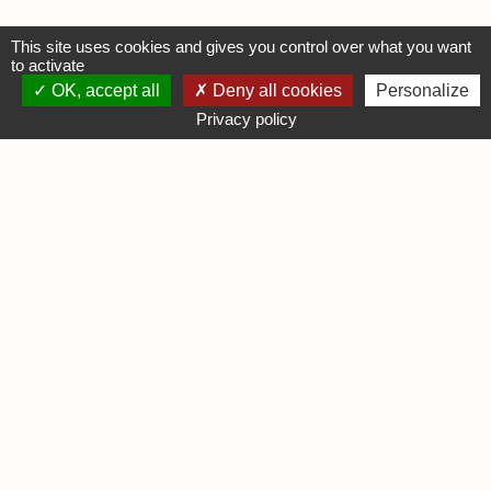
This site uses cookies and gives you control over what you want
to activate
OK, accept all
Deny all cookies
Personalize
MON COMPTE
Privacy policy
Se connecter
Déposer une annonce
INFORMATIONS
Mentions légales
Contactez-nous
DIVERS
Infos Ludiques
Infos Pratiques