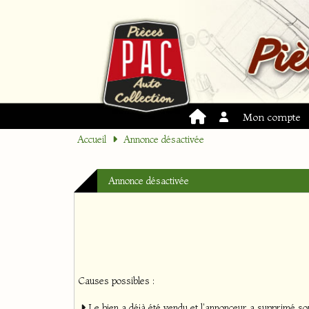
Mon compte
Accueil
Annonce désactivée
Annonce désactivée
Causes possibles :
Le bien a déjà été vendu et l'annonceur a supprimé so