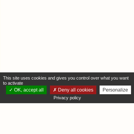
This site uses cookies and gives you control over what you want
to activate
OK, accept all
Deny all cookies
Personalize
MON COMPTE
Privacy policy
Se connecter
Déposer une annonce
INFORMATIONS
Mentions légales