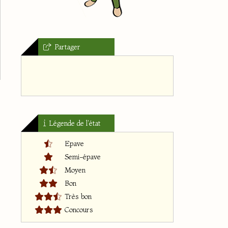
Partager
Légende de l'état
Epave
Semi-épave
Moyen
Bon
Très bon
Concours