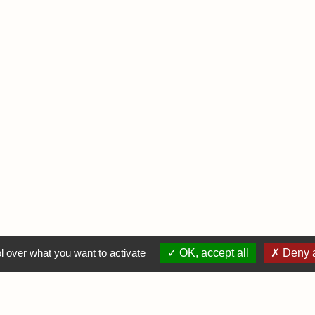
l over what you want to activate
OK, accept all
Deny a
N COMPTE
INFORMATIONS
DIVER
e connecter
Mentions légales
Infos Ludiq
er une annonce
Contactez-nous
Infos Pratiq