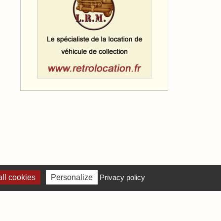
ll cookies
Personalize
Privacy policy
S
ues
ues