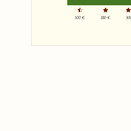
100 €
180 €
30