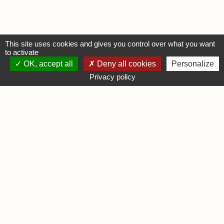
This site uses cookies and gives you control over what you want
to activate
OK, accept all
Deny all cookies
Personalize
MON COMPTE
Privacy policy
Se connecter
Déposer une annonce
INFORMATIONS
Mentions légales
Contactez-nous
DIVERS
Infos Ludiques
Infos Pratiques