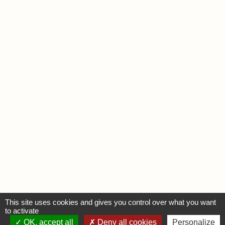
This site uses cookies and gives you control over what you want
to activate
OK, accept all
Deny all cookies
Personalize
MON COMPTE