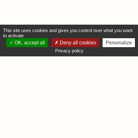
This site uses cookies and gives you control over what you want
to activate
OK, accept all
Deny all cookies
Personalize
MON COMPTE
Privacy policy
Se connecter
Déposer une annonce
INFORMATIONS
Mentions légales
Contactez-nous
DIVERS
Infos Ludiques
Infos Pratiques