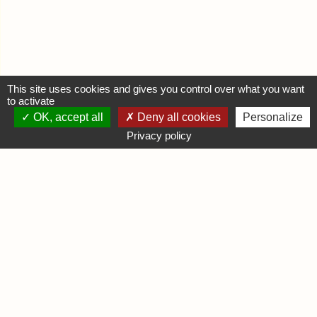
This site uses cookies and gives you control over what you want
to activate
OK, accept all
Deny all cookies
Personalize
MON COMPTE
Privacy policy
Se connecter
Déposer une annonce
INFORMATIONS
Mentions légales
Contactez-nous
DIVERS
Infos Ludiques
Infos Pratiques