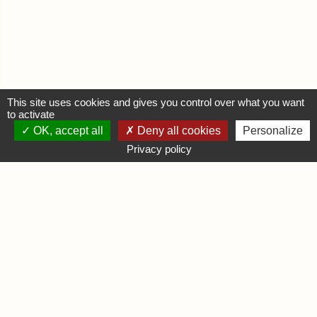
This site uses cookies and gives you control over what you want
to activate
OK, accept all
Deny all cookies
Personalize
MON COMPTE
Privacy policy
Se connecter
Déposer une annonce
INFORMATIONS
Mentions légales
Contactez-nous
DIVERS
Infos Ludiques
Infos Pratiques