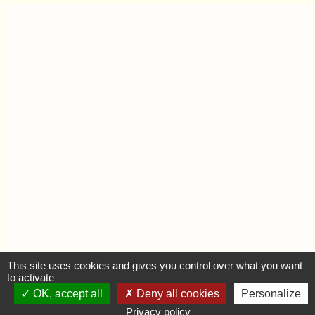
This site uses cookies and gives you control over what you want
to activate
OK, accept all
Deny all cookies
Personalize
MON COMPTE
Privacy policy