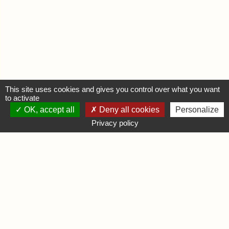
This site uses cookies and gives you control over what you want
to activate
OK, accept all
Deny all cookies
Personalize
MON COMPTE
Privacy policy
Se connecter
Déposer une annonce
INFORMATIONS
Mentions légales
Contactez-nous
DIVERS
Infos Ludiques