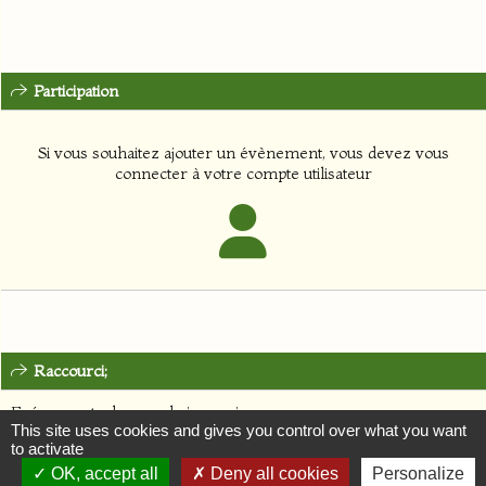
Participation
Si vous souhaitez ajouter un évènement, vous devez vous
connecter à votre compte utilisateur
Raccourci;
Evénements des prochains mois:
This site uses cookies and gives you control over what you want
to activate
Septembre 2026
Octobre 2026
OK, accept all
Deny all cookies
Personalize