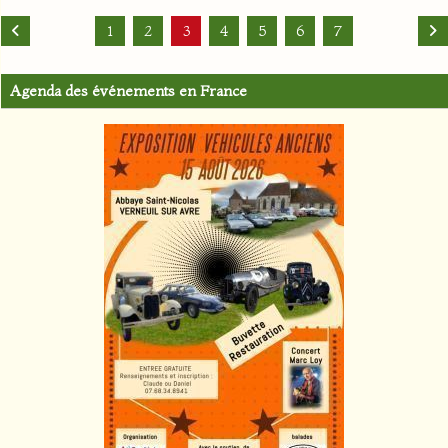
1
2
3
4
5
6
7
Agenda des événements en France