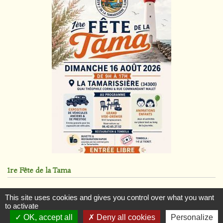
1re Fête de la Tama
Dimanche 16 Aout 2026
This site uses cookies and gives you control over what you want
to activate
OK, accept all
Deny all cookies
Personalize