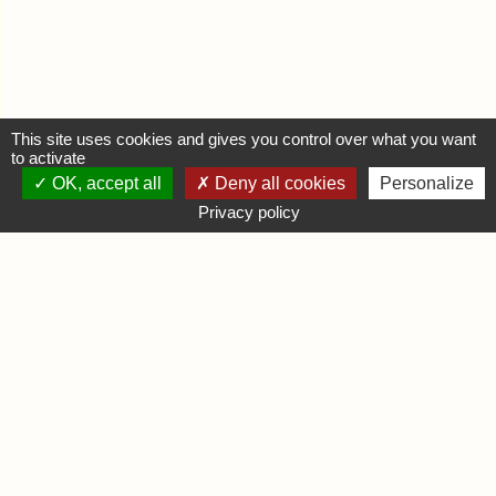
This site uses cookies and gives you control over what you want
to activate
OK, accept all
Deny all cookies
Personalize
MON COMPTE
Privacy policy
Se connecter
Déposer une annonce
INFORMATIONS
Mentions légales
Contactez-nous
DIVERS
Infos Ludiques
Infos Pratiques